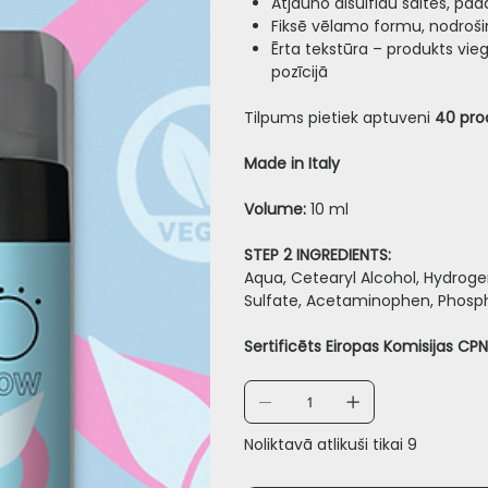
Atjauno disulfīdu saites, pa
Fiksē vēlamo formu, nodrošin
Ērta tekstūra – produkts vi
pozīcijā
Tilpums pietiek aptuveni
40 pro
Made in Italy
Volume:
10 ml
STEP 2 INGREDIENTS:
Aqua, Cetearyl Alcohol, Hydroge
Sulfate, Acetaminophen, Phosph
Sertificēts Eiropas Komisijas CP
Noliktavā atlikuši tikai 9