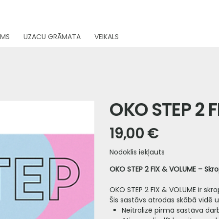
UMS
UZACU GRĀMATA
VEIKALS
OKO STEP 2 
19,00 €
Cena
Nodoklis iekļauts
OKO STEP 2 FIX & VOLUME – Skro
OKO STEP 2 FIX & VOLUME ir skr
Šis sastāvs atrodas skābā vidē u
Neitralizē pirmā sastāva dar