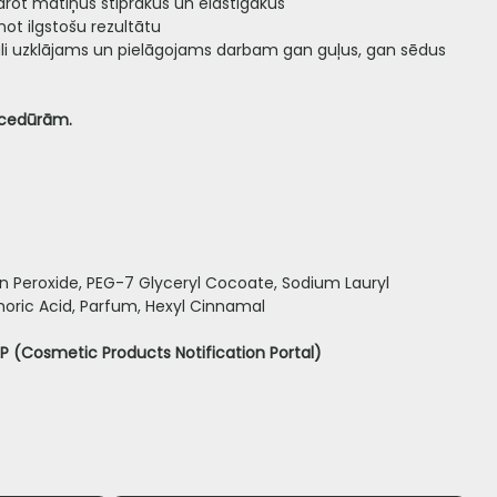
darot matiņus stiprākus un elastīgākus
ot ilgstošu rezultātu
egli uzklājams un pielāgojams darbam gan guļus, gan sēdus
cedūrām.
n Peroxide, PEG-7 Glyceryl Cocoate, Sodium Lauryl
oric Acid, Parfum, Hexyl Cinnamal
NP (Cosmetic Products Notification Portal)