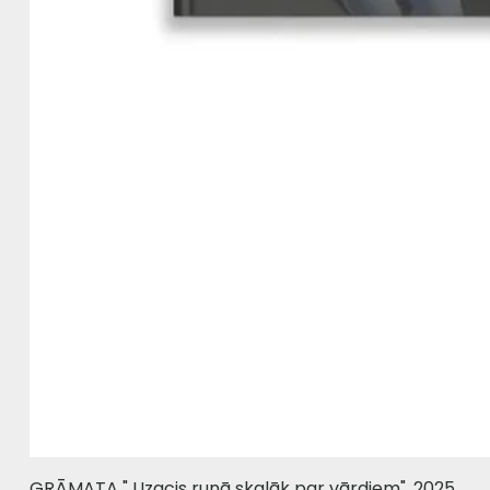
GRĀMATA " Uzacis runā skaļāk par vārdiem", 2025