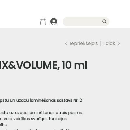
Iepriekšējais
Tālāk
FIX&VOLUME, 10 ml
pstu un uzacu laminēšanas sastāvs Nr. 2
opstu uz uzacu laminēšanas otrais posms.
n veic vairākas svarīgas funkcijas:
bību