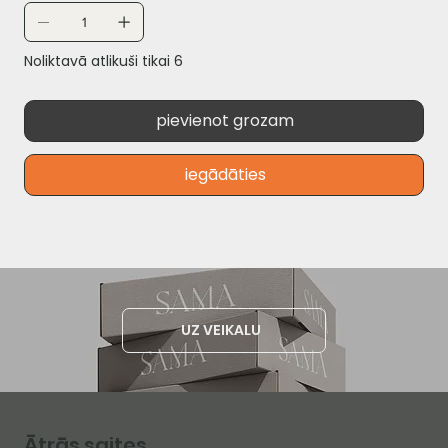
Noliktavā atlikuši tikai 6
pievienot grozam
iegādāties
UZ VEIKALU
Ātrās saites