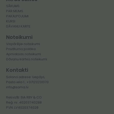
SĀKUMS
PAR MUMS
PAKALPOJUMI
KURSI
​DĀVANU KARTE
Noteikumi
Vispārējie noteikumi
Privātuma politika
Apmaksas noteikumi
Dāvanu kartes noteikumi
Kontakti
Salona adrese: Liepāja,
Pasta iela 1 , +37123231073
info@sama.lv
Rekvizīti: SIA RBY & CO
Reģ. nr. 40203740288
PVN: LV4020374028