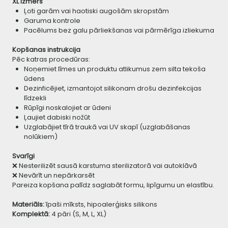
XL izmērs
Ļoti garām vai haotiski augošām skropstām
Garuma kontrole
Pacēlums bez galu pārliekšanas vai pārmērīga izliekuma
Kopšanas instrukcija
Pēc katras procedūras:
Noņemiet līmes un produktu atlikumus zem silta tekoša
ūdens
Dezinficējiet, izmantojot silikonam drošu dezinfekcijas
līdzekli
Rūpīgi noskalojiet ar ūdeni
Ļaujiet dabiski nožūt
Uzglabājiet tīrā traukā vai UV skapī (uzglabāšanas
nolūkiem)
Svarīgi
❌ Nesterilizēt sausā karstuma sterilizatorā vai autoklāvā
❌ Nevārīt un nepārkarsēt
Pareiza kopšana palīdz saglabāt formu, lipīgumu un elastību.
Materiāls:
īpaši mīksts, hipoalerģisks silikons
Komplektā:
4 pāri (S, M, L, XL)