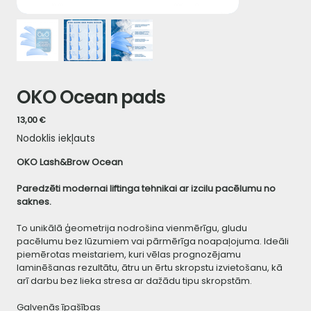
OKO Ocean pads
Cena
13,00 €
Nodoklis iekļauts
OKO Lash&Brow Ocean
Paredzēti modernai liftinga tehnikai ar izcilu pacēlumu no
saknes.
To unikālā ģeometrija nodrošina vienmērīgu, gludu
pacēlumu bez lūzumiem vai pārmērīga noapaļojuma. Ideāli
piemērotas meistariem, kuri vēlas prognozējamu
laminēšanas rezultātu, ātru un ērtu skropstu izvietošanu, kā
arī darbu bez lieka stresa ar dažādu tipu skropstām.
Galvenās īpašības