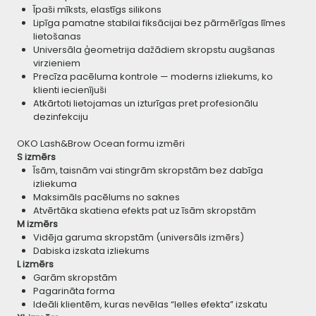
Īpaši mīksts, elastīgs silikons
Lipīga pamatne stabilai fiksācijai bez pārmērīgas līmes
lietošanas
Universāla ģeometrija dažādiem skropstu augšanas
virzieniem
Precīza pacēluma kontrole — moderns izliekums, ko
klienti iecienījuši
Atkārtoti lietojamas un izturīgas pret profesionālu
dezinfekciju
OKO Lash&Brow Ocean formu izmēri
S izmērs
Īsām, taisnām vai stingrām skropstām bez dabīga
izliekuma
Maksimāls pacēlums no saknes
Atvērtāka skatiena efekts pat uz īsām skropstām
M izmērs
Vidēja garuma skropstām (universāls izmērs)
Dabiska izskata izliekums
L izmērs
Garām skropstām
Pagarināta forma
Ideāli klientēm, kuras nevēlas “lelles efekta” izskatu