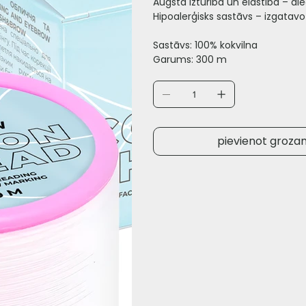
Augsta izturība un elastība – die
Hipoalerģisks sastāvs – izgatavo
Sastāvs: 100% kokvilna
Garums: 300 m
pievienot groza