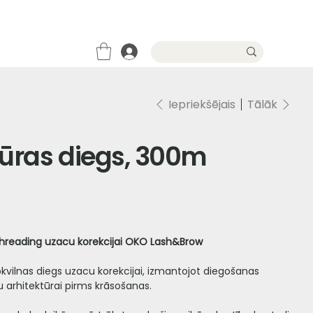
Iepriekšējais
Tālāk
ūras diegs, 300m
i threading uzacu korekcijai OKO Lash&Brow
okvilnas diegs uzacu korekcijai, izmantojot diegošanas
u arhitektūrai pirms krāsošanas.