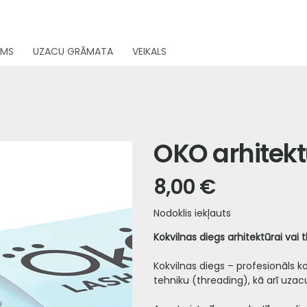
UMS
UZACU GRĀMATA
VEIKALS
OKO arhitekt
8,00 €
Cena
Nodoklis iekļauts
Kokvilnas diegs arhitektūrai va
Kokvilnas diegs – profesionāls k
tehniku (threading), kā arī uzac