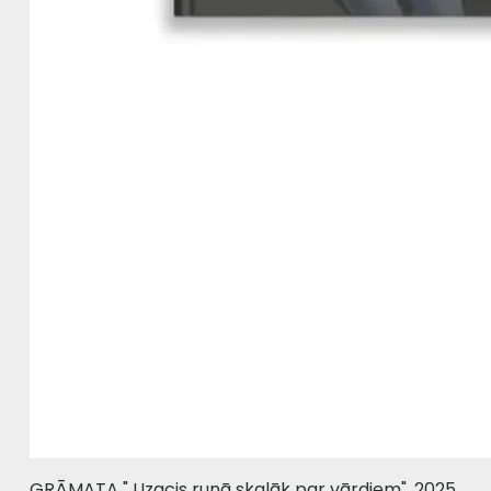
GRĀMATA " Uzacis runā skaļāk par vārdiem", 2025