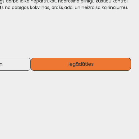
gs darba laikā nepārtrūkst, nodrošina pilnīgu kustību kontroli.
ts no dabīgas kokvilnas, drošs ādai un neizraisa kairinājumu.
m
iegādāties