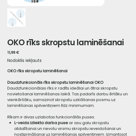
OKO rīks skropstu laminēšanai
Cena
11,99 €
Nodoklis iekļauts
OKO rīks skropstu laminēšanai
Daudzfunkcionāls rīks skropstu laminēšanai OKO
Daudzfunkcionālais rīks ir radīts ideālai un ātrai skropstu
novietošanai laminēšanas laikā. Tas padarīs darbu ērtāku un
vienkāršāku, samazinot skropstu uzklāšanas posmu uz
laminēšanas spilventiņiem līdz minimumam.
Rīkam ir divas uzlabotas funkcionālās puses:
L-veida izliekta darba puse
ar asu galu skropstu
atdalīšanai un rievotu virsmu skropstu ieveidošanai un
nostiprināšanai uz laminēšanas spilventiņiem. Izmantojot