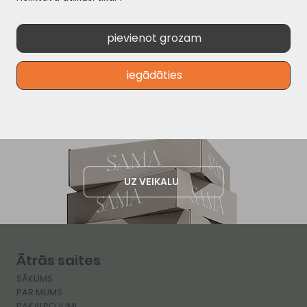
pievienot grozam
iegādāties
UZ VEIKALU
Ātrās saites
SĀKUMS
PAR MUMS
PAKALPOJUMI