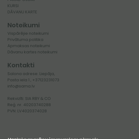
KURSI
​DĀVANU KARTE
Noteikumi
Vispārējie noteikumi
Privātuma politika
Apmaksas noteikumi
Dāvanu kartes noteikumi
Kontakti
Salona adrese: Liepāja,
Pasta iela 1 , +37123231073
info@sama.lv
Rekvizīti: SIA RBY & CO
Reģ. nr. 40203740288
PVN: LV4020374028