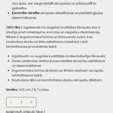
aso galu, var viegli atdalīt skropstas un pārbaudīt to
gatavību;
Ķemmīte-birstīte
skropstu atdalīšanai un perfekti gludai
izķemmēšanai.
OKO rīks
ir izgatavots no augstas kvalitātes tērauda, kas ir
izturīgs pret nolietojumu, koroziju un regulāru dezinfekciju.
Rīkam ir ergonomiska forma un līdzsvarots svars, kas
nodrošina drošu un ērtu satvērienu meistara rokā
laminēšanas procedūras laikā.
Izgatavots no augstas kvalitātes nodilumizturīga tērauda;
Divas uzlabotas darba puses ideālai skropstu uzklāšanai
un izķemmēšanai;
Ergonomiska forma drošam un ērtam darbam skropstu
laminēšanas laikā;
Nodrošina ātru un komfortablu darbu skropstu stilistam.
Izmērs:
14,5 cm / 5,7 collas
Noliktavā atlikuši tikai 1