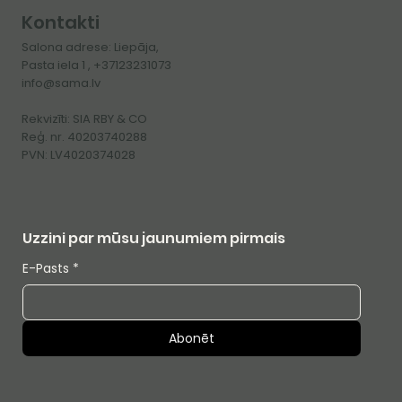
Kontakti
Salona adrese: Liepāja,
Pasta iela 1 , +37123231073
info@sama.lv
Rekvizīti: SIA RBY & CO
Reģ. nr. 40203740288
PVN: LV4020374028
Uzzini par mūsu jaunumiem pirmais
E-Pasts
*
Abonēt