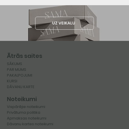
UZ VEIKALU
Ātrās saites
SĀKUMS
PAR MUMS
PAKALPOJUMI
KURSI
​DĀVANU KARTE
Noteikumi
Vispārējie noteikumi
Privātuma politika
Apmaksas noteikumi
Dāvanu kartes noteikumi