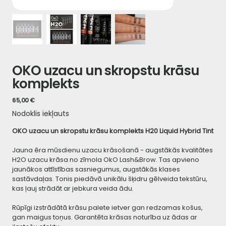
OKO uzacu un skropstu krāsu
komplekts
Cena
65,00 €
Nodoklis iekļauts
OKO uzacu un skropstu krāsu komplekts H20 Liquid Hybrid Tint
Jauna ēra mūsdienu uzacu krāsošanā - augstākās kvalitātes
H2O uzacu krāsa no zīmola OkO Lash&Brow. Tas apvieno
jaunākos attīstības sasniegumus, augstākās klases
sastāvdaļas. Tonis piedāvā unikālu šķidru gēlveida tekstūru,
kas ļauj strādāt ar jebkura veida ādu.
Rūpīgi izstrādātā krāsu palete ietver gan redzamas košus,
gan maigus toņus. Garantēta krāsas noturība uz ādas ar