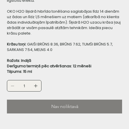
ilgstošu efektu.
OKO H2O šķidrā hibrīda tonēšana saglabājas līdz 14 dienām
uz ādas un līdz 1,5 mēnešiem uz matiem (atkarībā no klienta
ādas individuālajām īpatnībām).
Šķidrā H2O uzacu krāsa ļauj
strādāt ar visām pasaulē atzītām tehnikām. Ideāla piecu
krāsu palete.
Krāsu toņi:
GAIŠI BRŪNS 8.36, BRŪNS 7.62, TUMŠI BRŪNS 5.7,
SARKANS 7.54, MELNS 4.0
Ražots:
Indijā
Derīguma termiņš pēc atvēršanas:
12 mēneši
Tilpums: 15 ml
Nav noliktavā