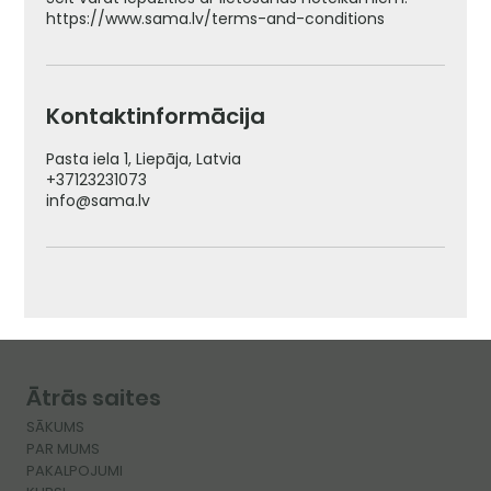
https://www.sama.lv/terms-and-conditions
Kontaktinformācija
Pasta iela 1, Liepāja, Latvia
+37123231073
info@sama.lv
Ātrās saites
SĀKUMS
PAR MUMS
PAKALPOJUMI