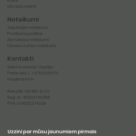
KURSI
​DĀVANU KARTE
Noteikumi
Vispārējie noteikumi
Privātuma politika
Apmaksas noteikumi
Dāvanu kartes noteikumi
Kontakti
Salona adrese: Liepāja,
Pasta iela 1 , +37123231073
info@sama.lv
Rekvizīti: SIA RBY & CO
Reģ. nr. 40203740288
PVN: LV4020374028
Uzzini par mūsu jaunumiem pirmais