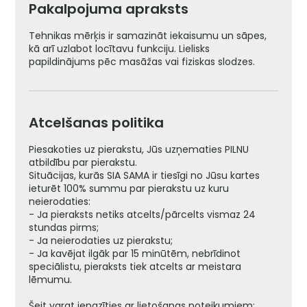
Pakalpojuma apraksts
Tehnikas mērķis ir samazināt iekaisumu un sāpes,
kā arī uzlabot locītavu funkciju. Lielisks
papildinājums pēc masāžas vai fiziskas slodzes.
Atcelšanas politika
Piesakoties uz pierakstu, Jūs uzņematies PILNU
atbildību par pierakstu.
Situācijas, kurās SIA SAMA ir tiesīgi no Jūsu kartes
ieturēt 100% summu par pierakstu uz kuru
neierodaties:
- Ja pieraksts netiks atcelts/pārcelts vismaz 24
stundas pirms;
- Ja neierodaties uz pierakstu;
- Ja kavējat ilgāk par 15 minūtēm, nebrīdinot
speciālistu, pieraksts tiek atcelts ar meistara
lēmumu.
Šeit varat iepazīties ar lietošanas noteikumiem: