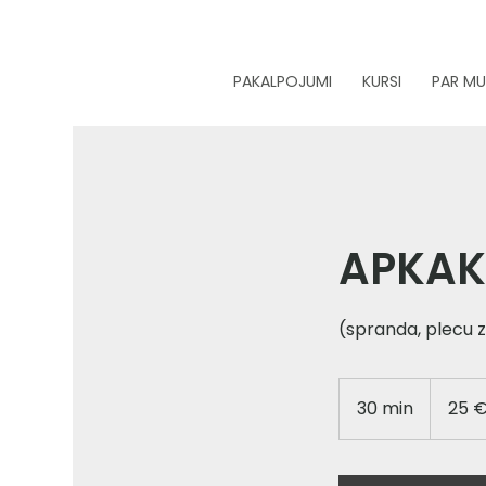
PAKALPOJUMI
KURSI
PAR M
APKAK
(spranda, plecu 
25
eiro
30 min
3
25 
0
m