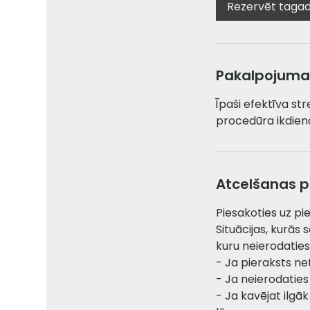
i
Rezervēt taga
n
Pakalpojuma
Īpaši efektīva st
procedūra ikdien
Atcelšanas po
Piesakoties uz pi
Situācijas, kurās
kuru neierodaties
- Ja pieraksts ne
- Ja neierodaties
- Ja kavējat ilgā