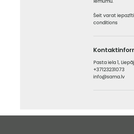
lēmumu.
Šeit varat iepaz
conditions
Kontaktinfor
Pasta iela 1, Liepā
+37123231073
info@sama.lv