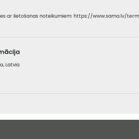
īties ar lietošanas noteikumiem: https://www.sama.lv/te
mācija
ja, Latvia